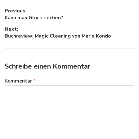
Beitragsnavigation
Previous:
Previous
Kann man Glück riechen?
post:
Next:
Next
Buchreview: Magic Cleaning von Marie Kondo
post:
Schreibe einen Kommentar
Kommentar
*