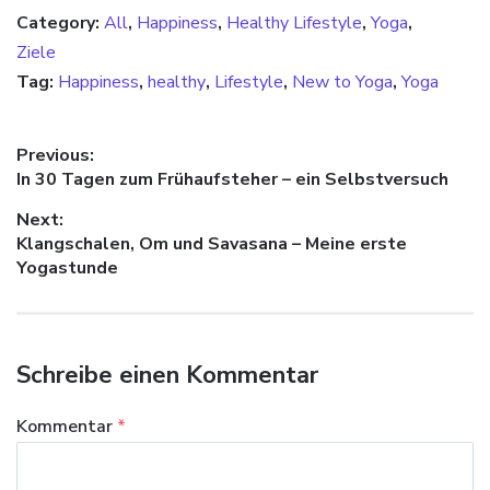
Category:
All
,
Happiness
,
Healthy Lifestyle
,
Yoga
,
Ziele
Tag:
Happiness
,
healthy
,
Lifestyle
,
New to Yoga
,
Yoga
Beitragsnavigation
Previous:
Previous
In 30 Tagen zum Frühaufsteher – ein Selbstversuch
post:
Next:
Next
Klangschalen, Om und Savasana – Meine erste
post:
Yogastunde
Schreibe einen Kommentar
Kommentar
*