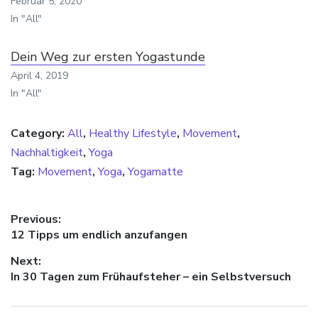
Februar 5, 2020
In "All"
Dein Weg zur ersten Yogastunde
April 4, 2019
In "All"
Category:
All
,
Healthy Lifestyle
,
Movement
,
Nachhaltigkeit
,
Yoga
Tag:
Movement
,
Yoga
,
Yogamatte
Beitragsnavigation
Previous:
Previous
12 Tipps um endlich anzufangen
post:
Next:
Next
In 30 Tagen zum Frühaufsteher – ein Selbstversuch
post: