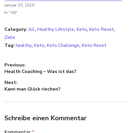
Januar 23, 2019
In "All"
Category:
All
,
Healthy Lifestyle
,
Keto
,
Keto Reset
,
Ziele
Tag:
healthy
,
Keto
,
Keto Challenge
,
Keto Reset
Beitragsnavigation
Previous:
Previous
Health Coaching – Was ist das?
post:
Next:
Next
Kann man Glück riechen?
post:
Schreibe einen Kommentar
Kommentar
*