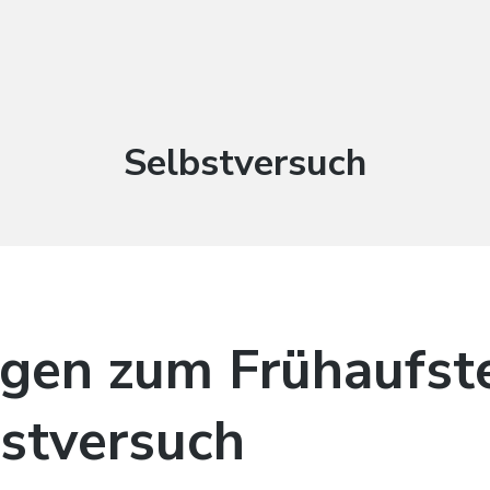
Schlagwort:
Selbstversuch
agen zum Frühaufst
bstversuch